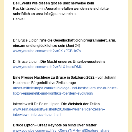
Bei Events wie diesen gibt es üblicherweise kein
Rücktrittsrecht - in Ausnahmefällen wenden sie sich bitte
schriftlich an uns:
info@pranaverein.at
Danke!
Dr. Bruce Lipton:
Wie die Gesellschaft dich programmiert, arm,
einsam und unglücklich zu sein
(Juni 24)
www.youtube.com/watch?v=0KlxFGBHc7s
Dr. Bruce Lipton:
Die Macht unseres Unterbewusstseins
www.youtube.com/watch?v=BLX-hucuDMU
Eine Presse Nachlese zu Bruce in Salzburg 2022
- von Johann
Huethmair, Bürgerinitiative Zivilcourage
unser-mitteleuropa.com/zellbiologe-und-bestsellerautor-dr-bruce-
lipton-epigenetik-und-konflikte-foerdern-evolution/
Interview mit Dr. Bruce Lipton:
Die Weisheit der Zellen
www.sein.de/geist/weisheit/2010/die-weisheit-der-zellen--
interview-mit-bruce-lipton.html
Bruce Lipton - Great Keynote on Mind Over Matter
www.youtube.com/watch?v=O5wzYNMHwn8&feature=share